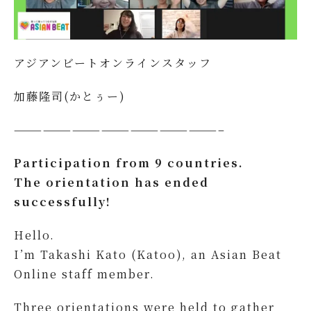
アジアンビートオンラインスタッフ
加藤隆司(かとぅー)
—————————————————————–
Participation from 9 countries.
The orientation has ended
successfully!
Hello.
I’m Takashi Kato (Katoo), an Asian Beat
Online staff member.
Three orientations were held to gather