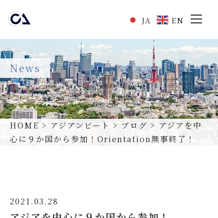
JA
EN
News
HOME
>
アジアンビート
>
ブログ
>
アジアを中
心に９か国から参加！Orientation無事終了！
国際交流事業
HOME
私たちについて
2021.03.28
事業内容
アジアを中心に９か国から参加！