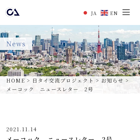
JA
EN
News
HOME
>
日タイ交流プロジェクト
>
お知らせ
>
メーコック ニュースレター 2号
国際交流事業
HOME
私たちについて
2021.11.14
事業内容
メーコック ニュースレター 2号